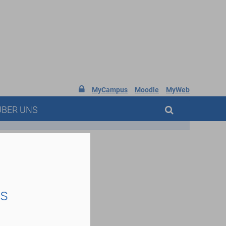

MyCampus
Moodle
MyWeb
ÜBER UNS
es