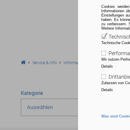
Cookies werden
Informationen ü
Einstellungen a
haben. Es könne
zu verbessern. 
Weitere Informat
Technisc
Technische Cookie
Performa
Wir nutzen Perfo
Service & Info
Informationsangebote
Termine
Details
Drittanbi
Zulassen von Coo
Details
Kategorie
Auswählen
Was sind Cooki