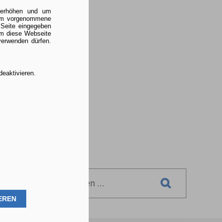
u erhöhen und um
 um vorgenommene
 Seite eingegeben
um diese Webseite
verwenden dürfen.
deaktivieren.
Suchen
EREN