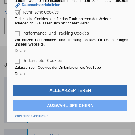
dürfen. Weitere Informationen hierzu finden Sie in auch unseren
Datenschutzrichtlinien
.
Technische Cookies
Suchen
Technische Cookies sind für das Funktionieren der Website
erforderlich. Sie lassen sich nicht deaktivieren.
Performance- und Tracking-Cookies
Wir nutzen Performance- und Tracking-Cookies für Optimierungen
unserer Webseite.
Details
Drittanbieter-Cookies
Juli 2027
Abonnieren
Zulassen von Cookies der Drittanbieter wie YouTube
Details
Verfügungstag
ALLE AKZEPTIEREN
13.07.2027, 00:00 Uhr - 13.07.2027, 23:59
Dienstag
Uhr
13
AUSWAHL SPEICHERN
Semestertermin
Was sind Cookies?