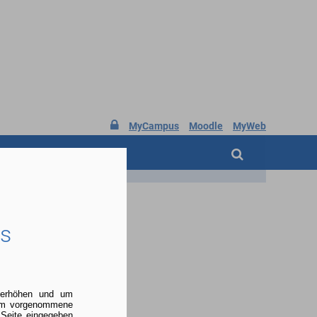

MyCampus
Moodle
MyWeb
ÜBER UNS
es
u erhöhen und um
 um vorgenommene
 Seite eingegeben