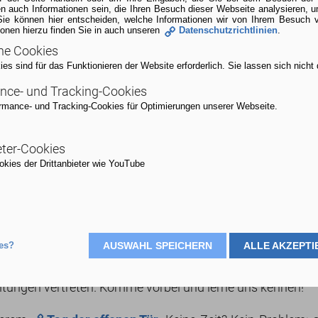
n auch Informationen sein, die Ihren Besuch dieser Webseite analysieren, 
Sie können hier entscheiden, welche Informationen wir von Ihrem Besuch 
ionen hierzu finden Sie in auch unseren
Datenschutzrichtlinien
.
he Cookies
s sind für das Funktionieren der Website erforderlich. Sie lassen sich nicht 
nce- und Tracking-Cookies
rmance- und Tracking-Cookies für Optimierungen unserer Webseite.
eter-Cookies
Teilnahme an Messen
kies der Drittanbieter wie YouTube
Messe- und Infotermine
es?
AUSWAHL SPEICHERN
ALLE AKZEPTI
er der Berufs - und Zukunftsmessen in Hamburg und Umg
ltungen vertreten. Komme vorbei und lerne uns kennen!