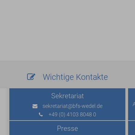
Wichtige Kontakte
Sekretariat
sekretariat
@bfs-wedel.de
+49 (0) 4103 8048 0
Presse