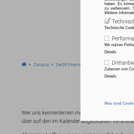
haben. Es könne
zu verbessern. 
Weitere Informat
Technisc
Technische Cookie
Performa
Wir nutzen Perfo
Details
Drittanbi
Campus
Die BFS kennenlernen
Veranstaltungen
Zulassen von Coo
Details
Was sind Cooki
Wer uns kennenlernen möchte, hat dazu auf ein
über auf den im Kalender abgebildeten Veransta