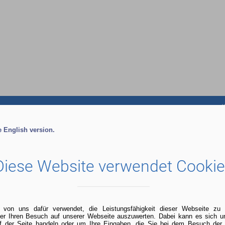
LDUNG
CAMPUS
SERVICE & INFO
he English version.
Diese Website verwendet Cooki
 von uns dafür verwendet, die Leistungsfähigkeit dieser Webseite z
ber Ihren Besuch auf unserer Webseite auszuwerten. Dabei kann es sich
uf der Seite handeln oder um Ihre Eingaben, die Sie bei dem Besuch der