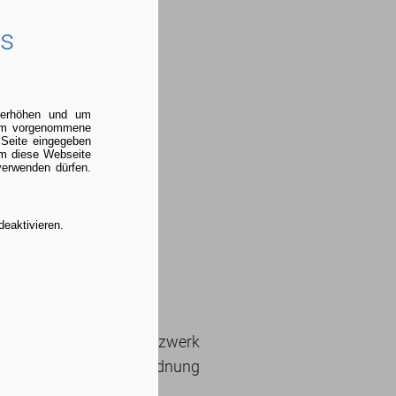
es
u erhöhen und um
 um vorgenommene
 Seite eingegeben
um diese Webseite
verwenden dürfen.
deaktivieren.
k
meldung zum Alumni-Netzwerk
atenschutz-Grundverordnung