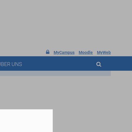

MyCampus
Moodle
MyWeb
ÜBER UNS