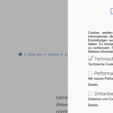
Cookies werden
Informationen ü
Einstellungen a
haben. Es könne
zu verbessern. 
Weitere Informat
Über uns
Alumni
Alumni-Netzwerk
Technisc
Technische Cookie
Performa
Wir nutzen Perfo
Details
Drittanbi
Gerne möchten wir mit Ihne
Zulassen von Coo
dieses Formular zu nutzen
Details
orientiert.