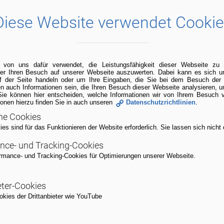
Diese Website verwendet Cooki
 von uns dafür verwendet, die Leistungsfähigkeit dieser Webseite z
ber Ihren Besuch auf unserer Webseite auszuwerten. Dabei kann es sich
uf der Seite handeln oder um Ihre Eingaben, die Sie bei dem Besuch der
n auch Informationen sein, die Ihren Besuch dieser Webseite analysieren, 
Sie können hier entscheiden, welche Informationen wir von Ihrem Besuch 
ionen hierzu finden Sie in auch unseren
Datenschutzrichtlinien
.
he Cookies
s sind für das Funktionieren der Website erforderlich. Sie lassen sich nicht 
Anmeldung zum Alumni-Netzwer
nce- und Tracking-Cookies
rmance- und Tracking-Cookies für Optimierungen unserer Webseite.
eter-Cookies
n in Kontakt bleiben und bitten Sie daher, für die An
kies der Drittanbieter wie YouTube
, welches sich an den Vorgaben der europäischen D