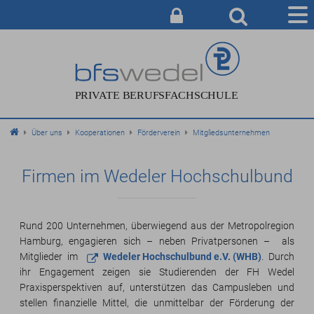
AUSBILDUNG
BERATUNG & ANMELDUNG
CAMPUS
Über uns
Kooperationen
Förderverein
Mitgliedsunternehmen
SERVICE & INFO
ÜBER UNS
Firmen im Wedeler Hochschulbund
Rund 200 Unternehmen, überwiegend aus der Metropolregion
Hamburg, engagieren sich – neben Privatpersonen – als
Mitglieder im
Wedeler Hochschulbund e.V. (WHB)
. Durch
ihr Engagement zeigen sie Studierenden der FH Wedel
Praxisperspektiven auf, unterstützen das Campusleben und
stellen finanzielle Mittel, die unmittelbar der Förderung der