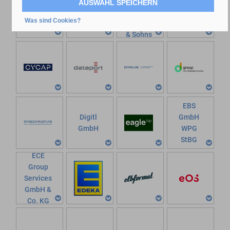
Tischtennis
AUSWAHL SPEICHERN
Service
Was sind Cookies?
Koschnick
& Sohns
GmbH
EBS
Digitl
GmbH
GmbH
WPG
StBG
ECE
Group
Services
GmbH &
Co. KG