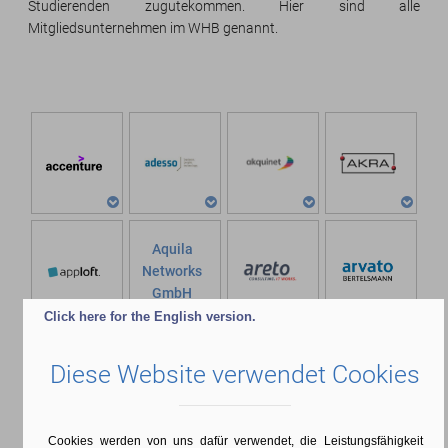
Studierenden zugutekommen. Hier sind alle
Mitgliedsunternehmen im WHB genannt.
Aquila
Networks
GmbH
Click here for the English version.
Baker
Bäcker
Tilly
Diese Website verwendet Cookies
Schlüter
GmbH &
GmbH
Co. KG
WPG
Cookies werden von uns dafür verwendet, die Leistungsfähigkeit