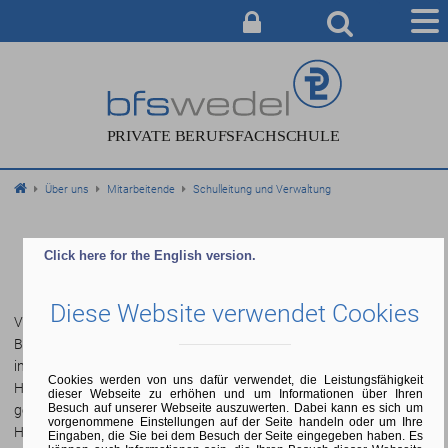
AUSBILDUNG
BERATUNG & ANMELDUNG
CAMPUS
Über uns
Mitarbeitende
Schulleitung und Verwaltung
SERVICE & INFO
ÜBER UNS
Schulleitung
Click here for the English version.
Diese Website verwendet Cookies
Verantwortlicher Schulleiter und Geschäftsführere der
Berufsfachschule Wedel ist Prof. Dr. Eike Harms. Er leitet die Schule
in dritter Generation. Unterstütz wird er durch die Fachbereichsleiter,
Cookies werden von uns dafür verwendet, die Leistungsfähigkeit
Herrn Birger Wolter und Herrn Dirk Ahrens. Die Schulleitung
dieser Webseite zu erhöhen und um Informationen über Ihren
Besuch auf unserer Webseite auszuwerten. Dabei kann es sich um
gewährleistet die Qualitätssicherung und vollzieht den
vorgenommene Einstellungen auf der Seite handeln oder um Ihre
Haushaltsplan der Schule.
Eingaben, die Sie bei dem Besuch der Seite eingegeben haben. Es