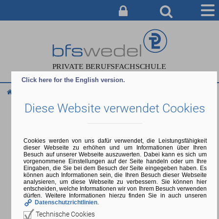
AUSBILDUNG
BERATUNG & ANMELDUNG
CAMPUS
Click here for the English version.
Sitemap
SERVICE & INFO
Diese Website verwendet Cookies
ÜBER UNS
Sitemap der Berufsfachschule
Wedel
Cookies werden von uns dafür verwendet, die Leistungsfähigkeit
dieser Webseite zu erhöhen und um Informationen über Ihren
Besuch auf unserer Webseite auszuwerten. Dabei kann es sich um
vorgenommene Einstellungen auf der Seite handeln oder um Ihre
Eingaben, die Sie bei dem Besuch der Seite eingegeben haben. Es
können auch Informationen sein, die Ihren Besuch dieser Webseite
Ausbildung
analysieren, um diese Webseite zu verbessern. Sie können hier
Medieninformatik
entscheiden, welche Informationen wir von Ihrem Besuch verwenden
dürfen. Weitere Informationen hierzu finden Sie in auch unseren
Softwareentwicklung
Datenschutzrichtlinien
.
Wirtschaftsinformatik
Technische Cookies