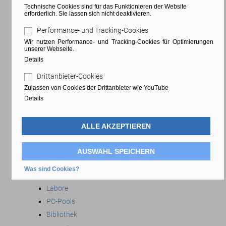
Technische Cookies sind für das Funktionieren der Website
Beratung & Anmeldung
erforderlich. Sie lassen sich nicht deaktivieren.
Anmeldung
Performance- und Tracking-Cookies
Ausbildungs-ABC
Wir nutzen Performance- und Tracking-Cookies für Optimierungen
Beratungsangebote
unserer Webseite.
FAQ - Anmeldung und Gebühren
Details
Campus
Drittanbieter-Cookies
Anlaufstellen
Zulassen von Cookies der Drittanbieter wie YouTube
Cafeteria
Details
Die BFS kennenlernen
Ausbildungsstart an der BFS Wedel
ALLE AKZEPTIEREN
Campusplan
Standort Wedel
AUSWAHL SPEICHERN
Räumlichkeiten
Was sind Cookies?
Hörsäle
Labore
PC-Pools
Bibliothek