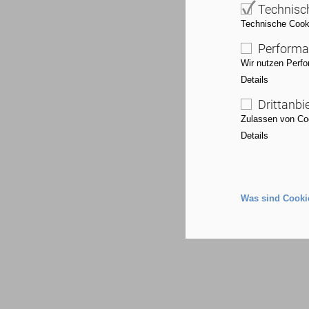
Technisc
Technische Cookie
Performa
Wir nutzen Perfo
Details
Drittanbi
Zulassen von Coo
Details
FH-Reife
Was sind Cooki
B