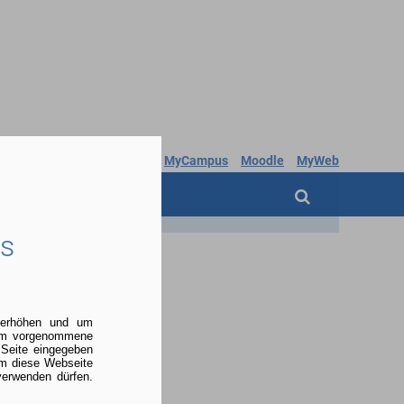

MyCampus
Moodle
MyWeb
ÜBER UNS
es
u erhöhen und um
 um vorgenommene
 Seite eingegeben
um diese Webseite
verwenden dürfen.