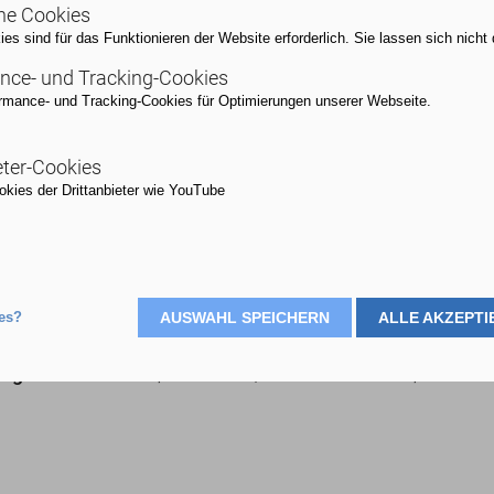
he Cookies
s sind für das Funktionieren der Website erforderlich. Sie lassen sich nicht 
nce- und Tracking-Cookies
rmance- und Tracking-Cookies für Optimierungen unserer Webseite.
eter-Cookies
kies der Drittanbieter wie YouTube
: 2. Tag schriftliche Abschlussprüfung (
es?
AUSWAHL SPEICHERN
ALLE AKZEPTI
eginn:
25.08.2026, 00:00 Uhr |
Ende:
25.08.2026, 23:59 U