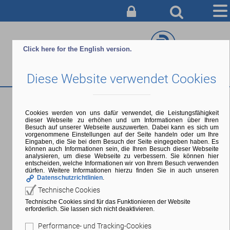
AUSBILDUNG
Click here for the English version.
BERATUNG & ANMELDUNG
Diese Website verwendet Cookies
CAMPUS
SERVICE & INFO
FH-Reife: 3. Tag schriftliche
Cookies werden von uns dafür verwendet, die Leistungsfähigkeit
dieser Webseite zu erhöhen und um Informationen über Ihren
ÜBER UNS
Abschlussprüfung (Mathematik)
Besuch auf unserer Webseite auszuwerten. Dabei kann es sich um
vorgenommene Einstellungen auf der Seite handeln oder um Ihre
Eingaben, die Sie bei dem Besuch der Seite eingegeben haben. Es
können auch Informationen sein, die Ihren Besuch dieser Webseite
analysieren, um diese Webseite zu verbessern. Sie können hier
Beginn:
27.08.2026, 00:00 Uhr |
Ende:
27.08.2026, 23:59 Uhr
entscheiden, welche Informationen wir von Ihrem Besuch verwenden
dürfen. Weitere Informationen hierzu finden Sie in auch unseren
Datenschutzrichtlinien
.
Technische Cookies
Technische Cookies sind für das Funktionieren der Website
erforderlich. Sie lassen sich nicht deaktivieren.
Zurück
Performance- und Tracking-Cookies