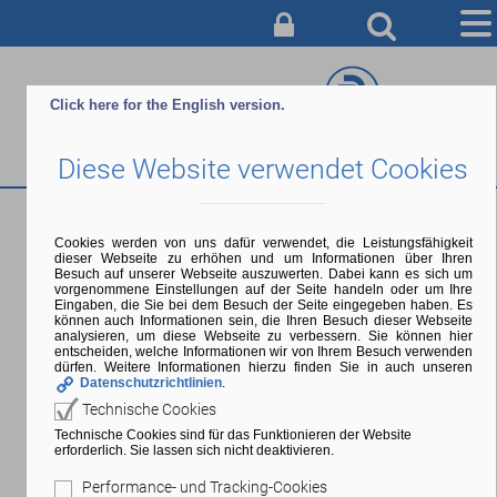
AUSBILDUNG
Click here for the English version.
BERATUNG & ANMELDUNG
Diese Website verwendet Cookies
CAMPUS
SERVICE & INFO
Prüfungswochen
Cookies werden von uns dafür verwendet, die Leistungsfähigkeit
dieser Webseite zu erhöhen und um Informationen über Ihren
ÜBER UNS
Besuch auf unserer Webseite auszuwerten. Dabei kann es sich um
vorgenommene Einstellungen auf der Seite handeln oder um Ihre
Eingaben, die Sie bei dem Besuch der Seite eingegeben haben. Es
Beginn:
10.08.2026, 00:00 Uhr |
Ende:
30.08.2026, 23:59 Uhr
können auch Informationen sein, die Ihren Besuch dieser Webseite
analysieren, um diese Webseite zu verbessern. Sie können hier
entscheiden, welche Informationen wir von Ihrem Besuch verwenden
dürfen. Weitere Informationen hierzu finden Sie in auch unseren
Klausuren und mündliche Prüfungen
Datenschutzrichtlinien
.
Technische Cookies
Technische Cookies sind für das Funktionieren der Website
erforderlich. Sie lassen sich nicht deaktivieren.
Zurück
Performance- und Tracking-Cookies