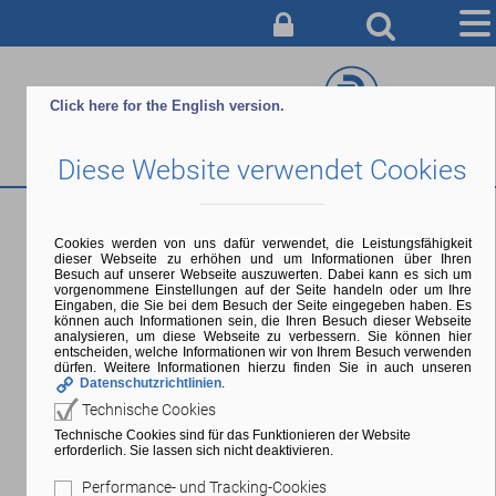
AUSBILDUNG
Click here for the English version.
BERATUNG & ANMELDUNG
Diese Website verwendet Cookies
CAMPUS
SERVICE & INFO
Verfügungstag
Cookies werden von uns dafür verwendet, die Leistungsfähigkeit
dieser Webseite zu erhöhen und um Informationen über Ihren
ÜBER UNS
Besuch auf unserer Webseite auszuwerten. Dabei kann es sich um
vorgenommene Einstellungen auf der Seite handeln oder um Ihre
Eingaben, die Sie bei dem Besuch der Seite eingegeben haben. Es
Beginn:
13.07.2027, 00:00 Uhr |
Ende:
13.07.2027, 23:59 Uhr
können auch Informationen sein, die Ihren Besuch dieser Webseite
analysieren, um diese Webseite zu verbessern. Sie können hier
entscheiden, welche Informationen wir von Ihrem Besuch verwenden
dürfen. Weitere Informationen hierzu finden Sie in auch unseren
Kein regulärer Veranstaltungsbetrieb. Sonderveranstaltungen
Datenschutzrichtlinien
.
können stattfinden.
Technische Cookies
Technische Cookies sind für das Funktionieren der Website
erforderlich. Sie lassen sich nicht deaktivieren.
Zurück
Performance- und Tracking-Cookies