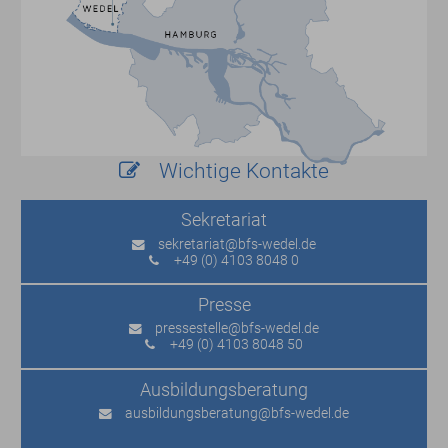
Wichtige Kontakte
Sekretariat
sekretariat
@bfs-wedel.de
+49 (0) 4103 8048 0
Presse
pressestelle
@bfs-wedel.de
+49 (0) 4103 8048 50
Ausbildungs­beratung
ausbildungsberatung
@bfs-wedel.de