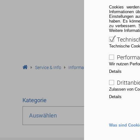
Cookies werden
Informationen ü
Einstellungen a
haben. Es könne
zu verbessern. 
Weitere Informat
Technisc
Technische Cookie
Performa
Wir nutzen Perfo
Service & Info
Informationsangebote
Termine
Details
Drittanbi
Zulassen von Coo
Details
Kategorie
Auswählen
Was sind Cooki