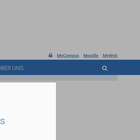

MyCampus
Moodle
MyWeb
ÜBER UNS
es