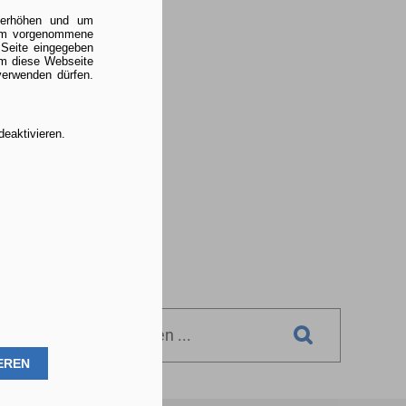
u erhöhen und um
 um vorgenommene
 Seite eingegeben
um diese Webseite
verwenden dürfen.
deaktivieren.
Suchen
EREN