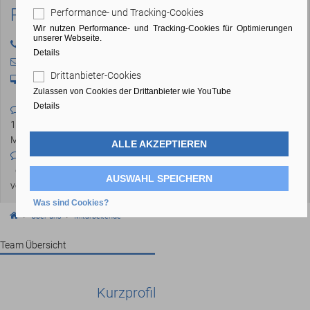
Regina Seybold
Performance- und Tracking-Cookies
Wir nutzen Performance- und Tracking-Cookies für Optimierungen
unserer Webseite.
04103 - 80 48 - 60
Details
sey@bfs-wedel.de
Drittanbieter-Cookies
Raum:
105
Zulassen von Cookies der Drittanbieter wie YouTube
Details
Sprechzeiten im Semester:
MO - DO 9:30-
11:00 (manchmal auch Freitag anstatt
Mittwoch) und nach Vereinbarung
ALLE AKZEPTIEREN
Sprechzeiten in der vorlesungsfreien Zeit:
die Sprechzeiten gelten auch in der
AUSWAHL SPEICHERN
vorlesungsfreien Zeit
Was sind Cookies?
Über uns
Mitarbeitende
Team Übersicht
Kurzprofil