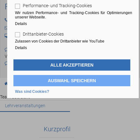
Fikret Koyuncu
Performance- und Tracking-Cookies
Wir nutzen Performance- und Tracking-Cookies für Optimierungen
unserer Webseite.
04103 - 80 48 - 14
Details
fikret.koyuncu@bfs-wedel.de
Drittanbieter-Cookies
Raum:
BG3
Zulassen von Cookies der Drittanbieter wie YouTube
Details
Sprechzeiten im Semester:
nach
Vereinbarung
Sprechzeiten in der vorlesungsfreien Zeit:
ALLE AKZEPTIEREN
nach Vereinbarung
AUSWAHL SPEICHERN
Über uns
Mitarbeitende
Was sind Cookies?
Team Übersicht
Lehrveranstaltungen
Kurzprofil