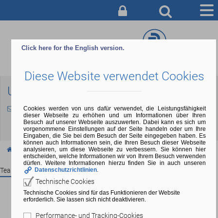
AUSBILDUNG
Click here for the English version.
BERATUNG & ANMELDUNG
Diese Website verwendet Cookies
CAMPUS
Ulrike Gruel
SERVICE & INFO
ulrike.gruel@bfs-wedel.de
Cookies werden von uns dafür verwendet, die Leistungsfähigkeit
dieser Webseite zu erhöhen und um Informationen über Ihren
ÜBER UNS
Besuch auf unserer Webseite auszuwerten. Dabei kann es sich um
vorgenommene Einstellungen auf der Seite handeln oder um Ihre
Eingaben, die Sie bei dem Besuch der Seite eingegeben haben. Es
können auch Informationen sein, die Ihren Besuch dieser Webseite
analysieren, um diese Webseite zu verbessern. Sie können hier
Über uns
Mitarbeitende
entscheiden, welche Informationen wir von Ihrem Besuch verwenden
dürfen. Weitere Informationen hierzu finden Sie in auch unseren
Datenschutzrichtlinien
.
Team Übersicht
Technische Cookies
Technische Cookies sind für das Funktionieren der Website
erforderlich. Sie lassen sich nicht deaktivieren.
Kurzprofil
Performance- und Tracking-Cookies