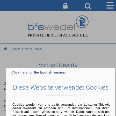
AUSBILDUNG
BERATUNG & ANMELDUNG
CAMPUS
Labore
Virtual Reality
SERVICE & INFO
ÜBER UNS
Virtual Reality
Click here for the English version.
Das Virtual-Reality-Labor wird vorwiegend für die praktische
Diese Website verwendet Cookies
Ausbildung in entsprechenden Lehrveranstaltungen genutzt. Es
steht unseren Studierenden aber auch für ihre Studienarbeiten in
allen Bereichen der Computergrafik und der Interaktiven Systeme
Cookies werden von uns dafür verwendet, die Leistungsfähigkeit
zur Verfügung. Dazu zählen insbesondere Projekte, die im
dieser Webseite zu erhöhen und um Informationen über Ihren
Zusammenhang mit einer Kooperation mit der eyefactive GmbH
Besuch auf unserer Webseite auszuwerten. Dabei kann es sich um
vorgenommene Einstellungen auf der Seite handeln oder um Ihre