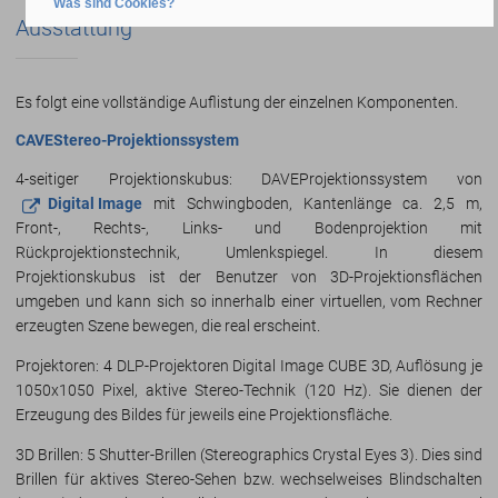
Was sind Cookies?
Ausstattung
Es folgt eine vollständige Auflistung der einzelnen Komponenten.
CAVEStereo-Projektionssystem
4-seitiger Projektionskubus: DAVEProjektionssystem von
Digital Image
mit Schwingboden, Kantenlänge ca. 2,5 m,
Front-, Rechts-, Links- und Bodenprojektion mit
Rückprojektionstechnik, Umlenkspiegel. In diesem
Projektionskubus ist der Benutzer von 3D-Projektionsflächen
umgeben und kann sich so innerhalb einer virtuellen, vom Rechner
erzeugten Szene bewegen, die real erscheint.
Projektoren: 4 DLP-Projektoren Digital Image CUBE 3D, Auflösung je
1050x1050 Pixel, aktive Stereo-Technik (120 Hz). Sie dienen der
Erzeugung des Bildes für jeweils eine Projektionsfläche.
3D Brillen: 5 Shutter-Brillen (Stereographics Crystal Eyes 3). Dies sind
Brillen für aktives Stereo-Sehen bzw. wechselweises Blindschalten