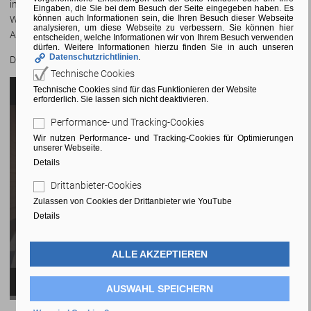
initiiert werden. Das Unternehmen wurde 2008 als Spin-Off der FH
Eingaben, die Sie bei dem Besuch der Seite eingegeben haben. Es
können auch Informationen sein, die Ihren Besuch dieser Webseite
Wedel gegründet. Seine Produkte resultierten größtenteils aus
analysieren, um diese Webseite zu verbessern. Sie können hier
Abschlussarbeiten unserer Hochschule.
entscheiden, welche Informationen wir von Ihrem Besuch verwenden
dürfen. Weitere Informationen hierzu finden Sie in auch unseren
Datenschutzrichtlinien
.
Das Labor liegt im Erdgeschoss des Mediengebäudes.
Technische Cookies
Technische Cookies sind für das Funktionieren der Website
erforderlich. Sie lassen sich nicht deaktivieren.
Performance- und Tracking-Cookies
Wir nutzen Performance- und Tracking-Cookies für Optimierungen
unserer Webseite.
Details
Drittanbieter-Cookies
Video wird nicht angezeigt, weil
Zulassen von Cookies der Drittanbieter wie YouTube
Drittanbieter-Cookies nicht zugelassen sind.
Details
ALLE AKZEPTIEREN
Drittanbieter-Cookies zulassen
AUSWAHL SPEICHERN